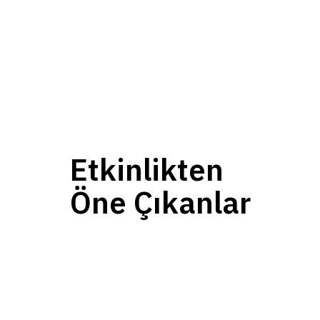
Ulusal ve uluslararası ölçekte en itibarlı ödül programları
arasında arasında yer alan Sabre Awards, Stevie Awards,
Marcom Awards, Altın Pusula ve Prida Ödülleri’nde farklı
kategorilerde toplam 5 iletişim ödülüne layık görüldük.
Etkinlikten
Öne Çıkanlar